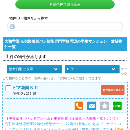
希望条件で絞り込み
物件ID・物件名から探す
大和学園 京都製菓製パン技術専門学校周辺の学生マンション、賃貸物
件一覧
3
件の物件があります
チェ
ック
した物件をまとめて「お問い合わせ」「お気に入りに追加」できます。
ピア花園 B-11
物件ID：259-18
【中古家具（ベッドフレーム）中古家電（冷蔵庫・洗濯機・電子レンジ）
付】
温水洗浄便座設備付♪宅配ボックス設備付♪敷地内にあるゴミボックスに
いつでもゴミ出し可能！インターネット利用料は無料（有線）です★
【学生