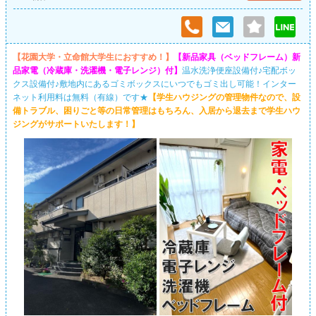
【花園大学・立命館大学生におすすめ！】
【新品家具（ベッドフレーム）新
品家電（冷蔵庫・洗濯機・電子レンジ）付】
温水洗浄便座設備付♪宅配ボッ
クス設備付♪敷地内にあるゴミボックスにいつでもゴミ出し可能！インター
ネット利用料は無料（有線）です★
【学生ハウジングの管理物件なので、設
備トラブル、困りごと等の日常管理はもちろん、入居から退去まで学生ハウ
ジングがサポートいたします！】