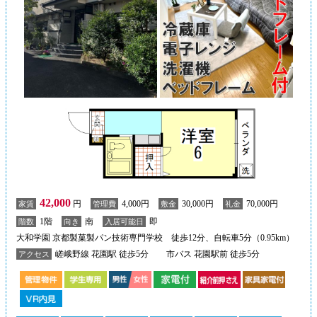
42,000
円
4,000円
30,000円
70,000円
家賃
管理費
敷金
礼金
1階
南
即
階数
向き
入居可能日
大和学園 京都製菓製パン技術専門学校 徒歩12分、自転車5分（0.95km）
嵯峨野線 花園駅 徒歩5分
市バス 花園駅前 徒歩5分
アクセス