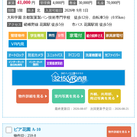
41,000
円
4,000円
30,000円
70,000円
家賃
管理費
敷金
礼金
1階
北
2026年 9月 1日
階数
向き
入居可能日
大和学園 京都製菓製パン技術専門学校 徒歩12分、自転車5分（0.95km）
嵯峨野線 花園駅 徒歩5分
市バス 花園駅前 徒歩5分
アクセス
最終更新日：2026-08-07
次回更新予定日：2026-08-21
ピア花園 A-10
物件ID：259-8