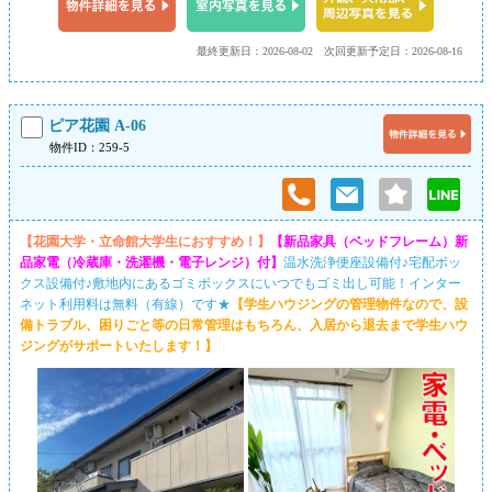
最終更新日：2026-08-02
次回更新予定日：2026-08-16
ピア花園 A-06
物件ID：259-5
【花園大学・立命館大学生におすすめ！】
【新品家具（ベッドフレーム）新
品家電（冷蔵庫・洗濯機・電子レンジ）付】
温水洗浄便座設備付♪宅配ボッ
クス設備付♪敷地内にあるゴミボックスにいつでもゴミ出し可能！インター
ネット利用料は無料（有線）です★
【学生ハウジングの管理物件なので、設
備トラブル、困りごと等の日常管理はもちろん、入居から退去まで学生ハウ
ジングがサポートいたします！】