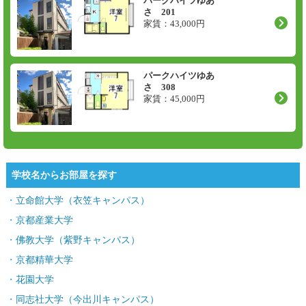
パークハイツゆあ
さ 201
家賃：
43,000
円
パークハイツゆあ
さ 308
家賃：
45,000
円
学校名からお部屋を探す
立命館大学（衣笠キャンパス）
京都産業大学
佛教大学（紫野キャンパス）
京都精華大学
花園大学
同志社大学（今出川キャンパス）