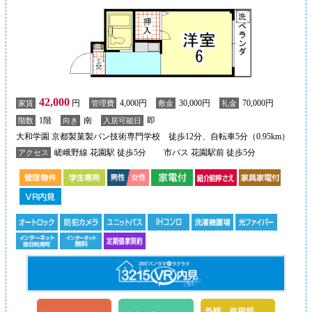
42,000
円
4,000円
30,000円
70,000円
家賃
管理費
敷金
礼金
1階
南
即
階数
向き
入居可能日
大和学園 京都製菓製パン技術専門学校 徒歩12分、自転車5分（0.95km）
嵯峨野線 花園駅 徒歩5分
市バス 花園駅前 徒歩5分
アクセス