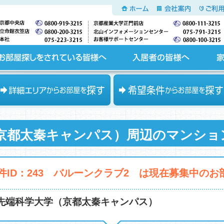
ホーム
会社案内
ご利用
入居者の皆様へ
家主の皆様へ
エリアからお部屋を探す
希望条件からお部屋を探す
京都太秦キャンパス）周辺のマンショ
件ID：243 バルーンクラブ2 は現在募集中の
先端科学大学（京都太秦キャンパス）