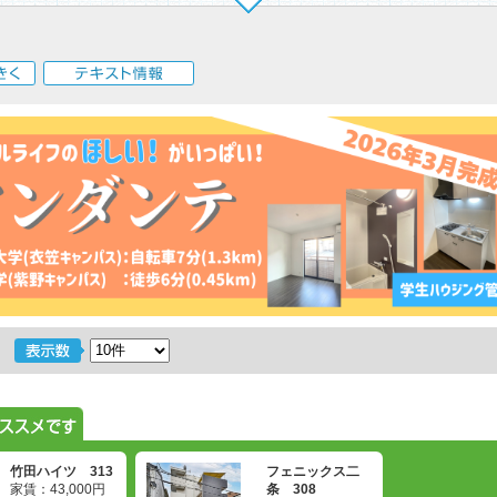
く
テキスト情報
竹田ハイツ 313
フェニックス二
家賃：
43,000
円
条 308