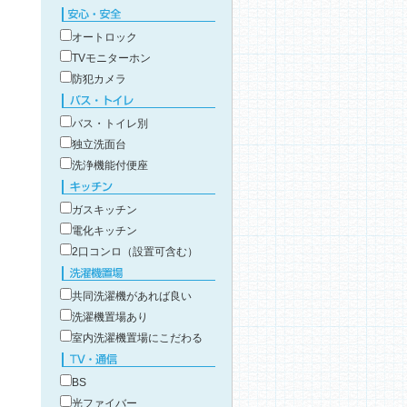
こだわり条件で絞り込み
安心・安全
オートロック
TVモニターホン
防犯カメラ
バス・トイレ
バス・トイレ別
独立洗面台
洗浄機能付便座
キッチン
ガスキッチン
電化キッチン
2口コンロ（設置可含む）
洗濯機置場
共同洗濯機があれば良い
洗濯機置場あり
室内洗濯機置場にこだわる
TV・通信
BS
光ファイバー