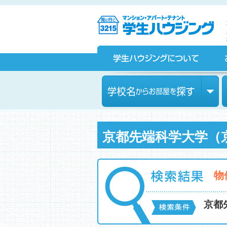
京都の学生マンション、賃貸マンションをお探しなら学生ハウ
ジングへ！
学生ハウジングについて
お部屋探しをされている皆様へ
学校名からお部屋を探す
京都先端科学大学（
物
京都