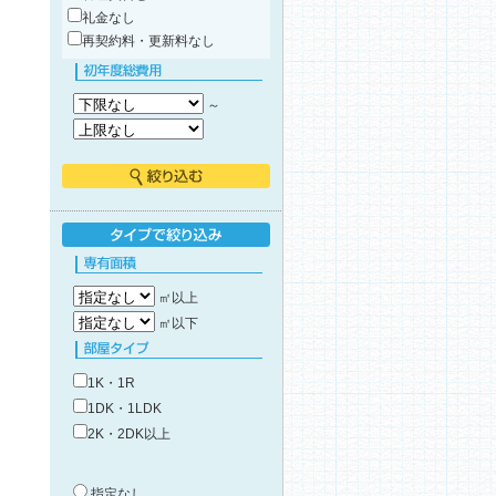
礼金なし
再契約料・更新料なし
初年度総費用
～
絞り込む
タイプで絞り込み
専有面積
㎡以上
㎡以下
部屋タイプ
1K・1R
1DK・1LDK
2K・2DK以上
築年数
指定なし