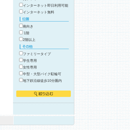
インターネット即日利用可能
インターネット無料
位置
南向き
1階
2階以上
その他
ファミリータイプ
学生専用
女性専用
中型・大型バイク駐輪可
地下鉄沿線徒歩10分圏内
絞り込む