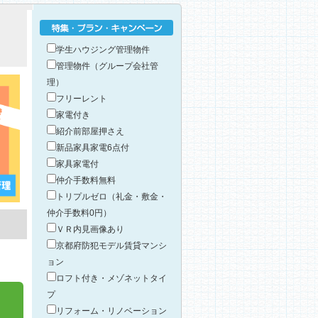
特集・プラン・キャンペーン
学生ハウジング管理物件
管理物件（グループ会社管
理）
フリーレント
家電付き
紹介前部屋押さえ
新品家具家電6点付
家具家電付
仲介手数料無料
トリプルゼロ（礼金・敷金・
仲介手数料0円）
ＶＲ内見画像あり
京都府防犯モデル賃貸マンシ
ョン
ロフト付き・メゾネットタイ
プ
リフォーム・リノベーション