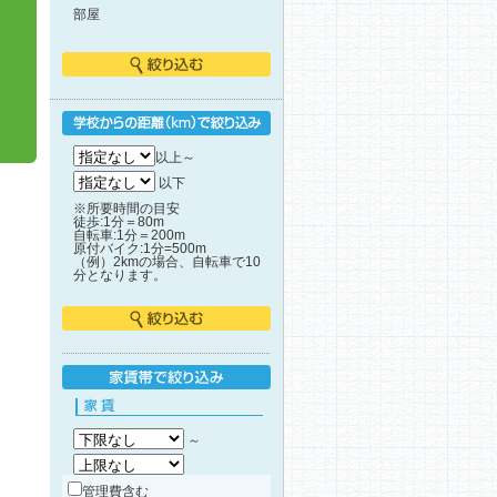
部屋
絞り込む
学校からの距離で絞り込み
以上～
以下
※所要時間の目安
徒歩:1分＝80m
自転車:1分＝200m
原付バイク:1分=500m
（例）2kmの場合、自転車で10
分となります。
絞り込む
家賃帯で絞り込み
家賃
～
管理費含む