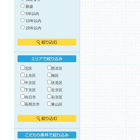
新築
5年以内
10年以内
20年以内
絞り込む
エリアで絞り込み
北区
西京区
上京区
南区
中京区
伏見区
下京区
左京区
向日市
右京区
長岡京市
東山区
絞り込む