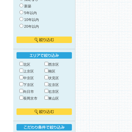
新築
5年以内
10年以内
20年以内
絞り込む
エリアで絞り込み
北区
西京区
上京区
南区
中京区
伏見区
下京区
左京区
向日市
右京区
長岡京市
東山区
絞り込む