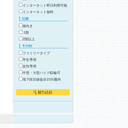
インターネット即日利用可能
インターネット無料
位置
南向き
1階
2階以上
その他
ファミリータイプ
学生専用
女性専用
中型・大型バイク駐輪可
地下鉄沿線徒歩10分圏内
絞り込む