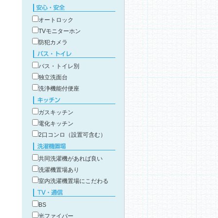
こだわり条件で絞り込み
安心・安全
オートロック
TVモニターホン
防犯カメラ
バス・トイレ
バス・トイレ別
独立洗面台
洗浄機能付便座
キッチン
ガスキッチン
電化キッチン
2口コンロ（設置可含む）
洗濯機置場
共同洗濯機があれば良い
洗濯機置場あり
室内洗濯機置場にこだわる
TV・通信
BS
光ファイバー