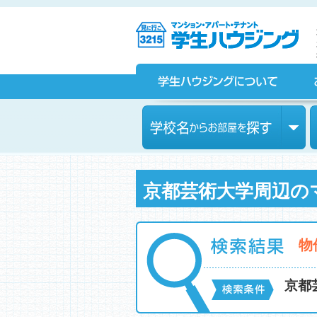
京都の学生マンション、賃貸マンションをお探しなら学生ハウ
ジングへ！
学生ハウジングについて
お部屋探しをされている皆様へ
学校名からお部屋を探す
京都芸術大学周辺の
物
京都