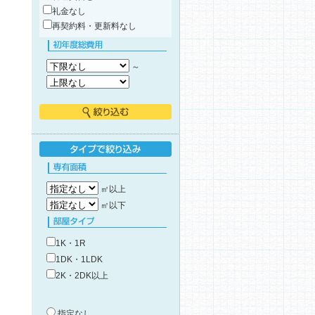
礼金なし
再契約料・更新料なし
初年度総費用
～
絞り込む
タイプで絞り込み
専有面積
㎡以上
㎡以下
部屋タイプ
1K・1R
1DK・1LDK
2K・2DK以上
築年数
指定なし