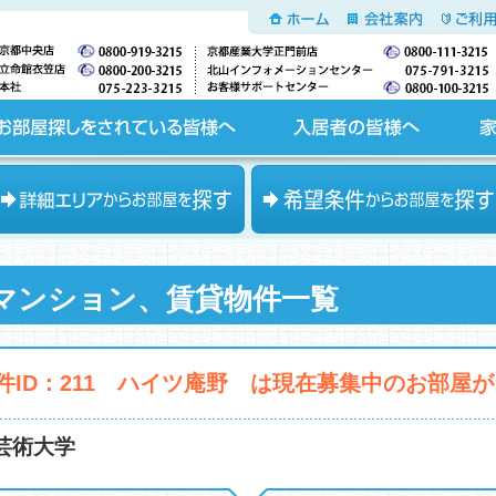
ホーム
会社案内
ご利用
入居者の皆様へ
家主の皆様へ
エリアからお部屋を探す
希望条件からお部屋を探す
マンション、賃貸物件一覧
件ID：211 ハイツ庵野 は現在募集中のお部屋
芸術大学