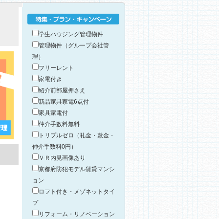
特集・プラン・キャンペーン
学生ハウジング管理物件
管理物件（グループ会社管
理）
フリーレント
家電付き
紹介前部屋押さえ
新品家具家電6点付
家具家電付
仲介手数料無料
トリプルゼロ（礼金・敷金・
仲介手数料0円）
ＶＲ内見画像あり
京都府防犯モデル賃貸マンシ
ョン
ロフト付き・メゾネットタイ
プ
リフォーム・リノベーション