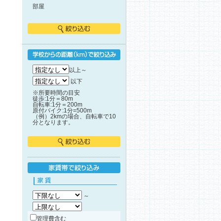
部屋
絞り込む
学校からの距離で絞り込み
以上～
以下
※所要時間の目安
徒歩:1分＝80m
自転車:1分＝200m
原付バイク:1分=500m
（例）2kmの場合、自転車で10
分となります。
絞り込む
家賃帯で絞り込み
家賃
～
管理費含む