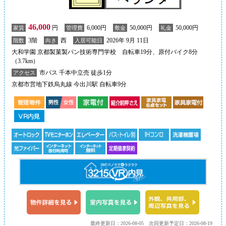
46,000
円
6,000円
50,000円
50,000円
家賃
管理費
敷金
礼金
3階
西
2026年 9月 11日
階数
向き
入居可能日
大和学園 京都製菓製パン技術専門学校 自転車19分、原付バイク8分
（3.7km）
市バス 千本中立売 徒歩1分
アクセス
京都市営地下鉄烏丸線 今出川駅 自転車9分
最終更新日：2026-08-05
次回更新予定日：2026-08-19