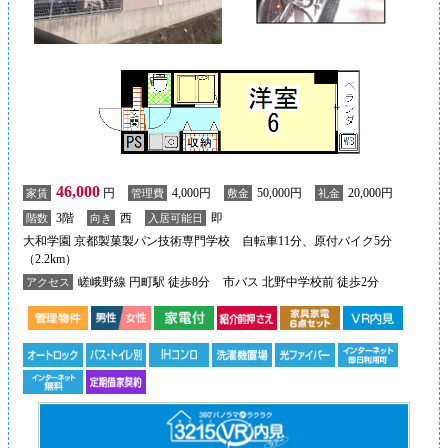
46,000
円
4,000円
50,000円
20,000円
家賃
管理費
敷金
礼金
3階
西
即
階数
向き
入居可能日
大和学園 京都製菓製パン技術専門学校 自転車11分、原付バイク5分
（2.2km）
嵯峨野線 円町駅 徒歩8分
市バス 北野中学校前 徒歩2分
アクセス