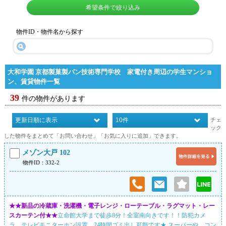
希望条件で絞り込み
物件ID・物件名から探す
大和学園 京都製菓製パン技術専門学校 家電付き周辺の学生マンショ
ン、賃貸物件一覧
39
件の物件があります
チェ
ック
した物件をまとめて「お問い合わせ」「お気に入りに追加」できます。
メゾン大戸 102
物件ID：332-2
★★新品の冷蔵庫・洗濯機・電子レンジ・ローテーブル・ラグマット・レー
スカーテン付★★
立命館大学まで徒歩8分！全室南向きです！！防犯カメ
ラ、テレビモニターホン設置、24時間ゴミ出し可能です★ スーパーや、コン