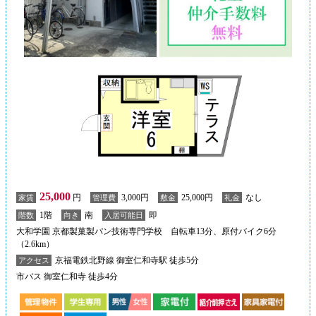
25,000
円
3,000円
25,000円
なし
家賃
管理費
敷金
礼金
1階
南
即
階数
向き
入居可能日
大和学園 京都製菓製パン技術専門学校 自転車13分、原付バイク6分
（2.6km）
京福電鉄北野線 御室仁和寺駅 徒歩5分
アクセス
市バス 御室仁和寺 徒歩4分