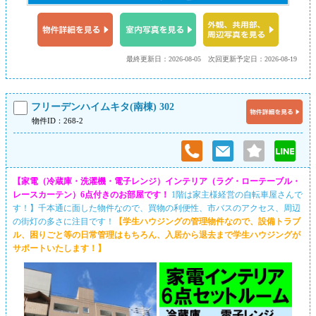
最終更新日：2026-08-05
次回更新予定日：2026-08-19
フリーデンハイムキタ(南棟) 302
物件ID：268-2
【家電（冷蔵庫・洗濯機・電子レンジ）インテリア（ラグ・ローテーブル・
レースカーテン）6点付きのお部屋です！
1階は家主様経営の自転車屋さんで
す！】千本通に面した物件なので、買物の利便性、市バスのアクセス、周辺
の街灯の多さに注目です！
【学生ハウジングの管理物件なので、設備トラブ
ル、困りごと等の日常管理はもちろん、入居から退去まで学生ハウジングが
サポートいたします！】