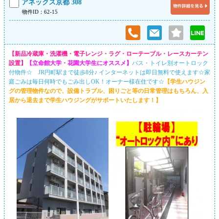
アネックス京都 308
物件ID：62-15
【新品冷蔵庫・洗濯機・電子レンジ・ラグ・ローテーブル・レースカーテン
設置】
【立命館大学・花園大学生にオススメ】
バス・トイレ別オートロック
付物件☆ JR円町駅まで徒歩8分♪ インターネットは即日無料で使えます☆家
庭ごみは毎日何時でもごみ出しOK！オーナー様在住です☆
【学生ハウジン
グの管理物件なので、設備トラブル、困りごと等の日常管理はもちろん、入
居から退去まで学生ハウジングがサポートいたします！】