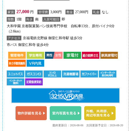
27,000
円
3,000円
27,000円
なし
家賃
管理費
敷金
礼金
1階
南
即
階数
向き
入居可能日
大和学園 京都製菓製パン技術専門学校 自転車13分、原付バイク6分
（2.6km）
京福電鉄北野線 御室仁和寺駅 徒歩5分
アクセス
市バス 御室仁和寺 徒歩4分
最終更新日：2026-08-06
次回更新予定日：2026-08-20