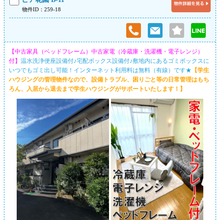
物件ID：259-18
【中古家具（ベッドフレーム）中古家電（冷蔵庫・洗濯機・電子レンジ）
付】
温水洗浄便座設備付♪宅配ボックス設備付♪敷地内にあるゴミボックスに
いつでもゴミ出し可能！インターネット利用料は無料（有線）です★
【学生
ハウジングの管理物件なので、設備トラブル、困りごと等の日常管理はもち
ろん、入居から退去まで学生ハウジングがサポートいたします！】