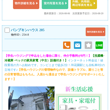
最終更新日：2026-08-06
次回更新予定日：2026-08-20
パンプキンハウス 205
物件ID：254-8
【学生ハウジングで申込をした場合に限り、仲介手数料が0円！】
【洗濯機･
冷蔵庫･ベッドの家具家電（中古）設備付き！】
インターネット料金込！値
段重視の方へお勧めです。コンビニまで徒歩2分！JR花園駅にも自転車8分の
立地です♪
【学生ハウジングの管理物件なので、設備トラブル、困りごと等
の日常管理はもちろん、入居から退去まで学生ハウジングがサポートいたし
ます！】