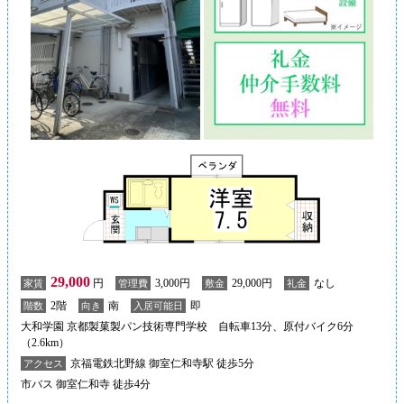
29,000
円
3,000円
29,000円
なし
家賃
管理費
敷金
礼金
2階
南
即
階数
向き
入居可能日
大和学園 京都製菓製パン技術専門学校 自転車13分、原付バイク6分
（2.6km）
京福電鉄北野線 御室仁和寺駅 徒歩5分
アクセス
市バス 御室仁和寺 徒歩4分