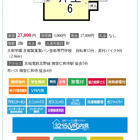
27,000
円
3,000円
27,000円
なし
家賃
管理費
敷金
礼金
2階
南
即
階数
向き
入居可能日
大和学園 京都製菓製パン技術専門学校 自転車13分、原付バイク6分
（2.6km）
京福電鉄北野線 御室仁和寺駅 徒歩5分
アクセス
市バス 御室仁和寺 徒歩4分