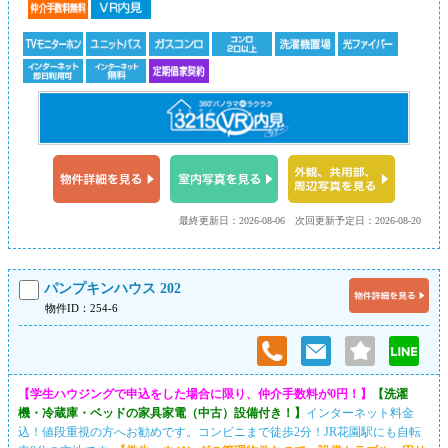
最終更新日：2026-08-06
次回更新予定日：2026-08-20
パンプキンハウス 202
物件ID：254-6
【学生ハウジングで申込をした場合に限り、仲介手数料が0円！】
【洗濯
機・冷蔵庫・ベッドの家具家電（中古）設備付き！】
インターネット料金
込！値段重視の方へお勧めです。コンビニまで徒歩2分！JR花園駅にも自転