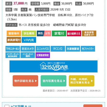
37,000
円
5,000円
50,000円
50,000円
家賃
管理費
敷金
礼金
1階
南
2026年 9月 15日
階数
向き
入居可能日
大和学園 京都製菓製パン技術専門学校 自転車16分、原付バイク7分
（3.2km）
市バス 衣笠校前 徒歩3分
嵯峨野線 円町駅 徒歩18分
アクセス
最終更新日：2026-08-07
次回更新予定日：2026-08-21
ピア花園 B-11