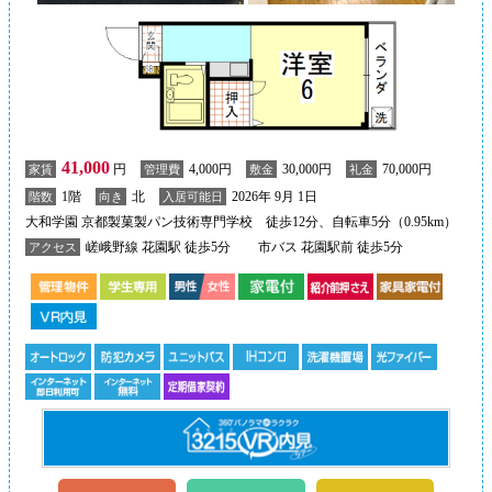
41,000
円
4,000円
30,000円
70,000円
家賃
管理費
敷金
礼金
1階
北
2026年 9月 1日
階数
向き
入居可能日
大和学園 京都製菓製パン技術専門学校 徒歩12分、自転車5分（0.95km）
嵯峨野線 花園駅 徒歩5分
市バス 花園駅前 徒歩5分
アクセス