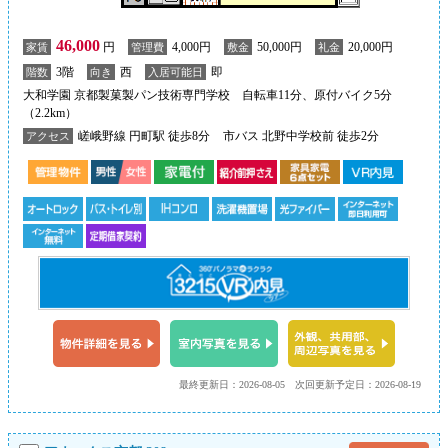
46,000
円
4,000円
50,000円
20,000円
家賃
管理費
敷金
礼金
3階
西
即
階数
向き
入居可能日
大和学園 京都製菓製パン技術専門学校 自転車11分、原付バイク5分
（2.2km）
嵯峨野線 円町駅 徒歩8分
市バス 北野中学校前 徒歩2分
アクセス
最終更新日：2026-08-05
次回更新予定日：2026-08-19