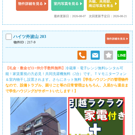
最終更新日：2026-08-07
次回更新予定日：2026-08-21
ハイツ外波山 203
物件ID：217-9
【礼金・敷金ゼロ+仲介手数料無料】
冷蔵庫・電子レンジ無料レンタル可
能！家賃重視の方必見！共同洗濯機無料（2台）です。ＴＶモニターフォン
＆室内物干し設置されます。さらにネット無料
【学生ハウジングの管理物件
なので、設備トラブル、困りごと等の日常管理はもちろん、入居から退去ま
で学生ハウジングがサポートいたします！】