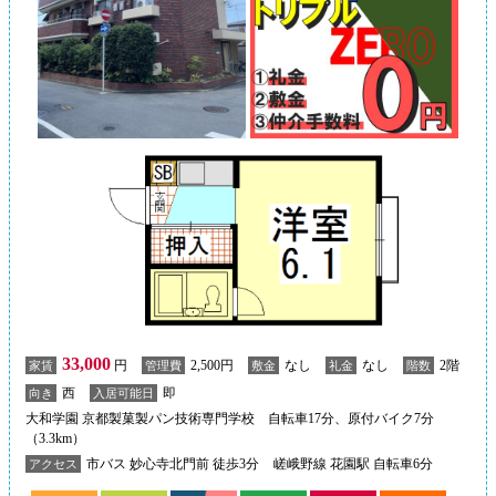
33,000
円
2,500円
なし
なし
2階
家賃
管理費
敷金
礼金
階数
西
即
向き
入居可能日
大和学園 京都製菓製パン技術専門学校 自転車17分、原付バイク7分
（3.3km）
市バス 妙心寺北門前 徒歩3分
嵯峨野線 花園駅 自転車6分
アクセス