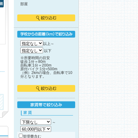
部屋
刷
絞り込む
学校からの距離で絞り込み
以上～
以下
※所要時間の目安
徒歩:1分＝80m
自転車:1分＝200m
原付バイク:1分=500m
（例）2kmの場合、自転車で10
分となります。
絞り込む
家賃帯で絞り込み
家賃
～
管理費含む