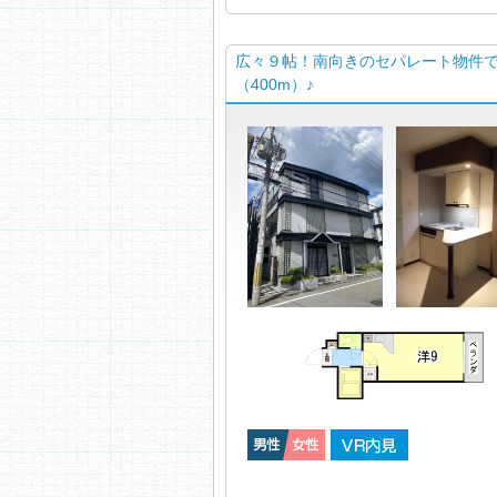
広々９帖！南向きのセパレート物件で
（400m）♪