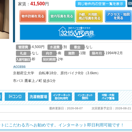
41,500
家賃：
円
この物件の空室一覧を見る
印
4,500円
別
なし
なし
南
1階
1994年2月
即
2年
access
京都府立大学 自転車18分、原付バイク8分（3.6km）
市バス 鷹峯上ノ町 徒歩1分
最終更新日：2026-08-07
次回更新予定日：2026-08-21
ートにこだわる方へお勧めです。インターネット即日利用可能です！