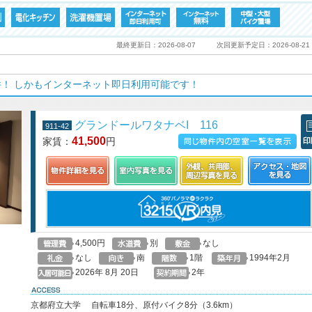
最終更新日：2026-08-07
次回更新予定日：2026-08-21
！ しかもインターネット即日利用可能です！
グランドールワタナベI 116
911-42
41,500
家賃：
円
この物件の空室一覧を見る
印
4,500円
別
なし
なし
南
1階
1994年2月
2026年 8月 20日
2年
access
京都府立大学 自転車18分、原付バイク8分（3.6km）