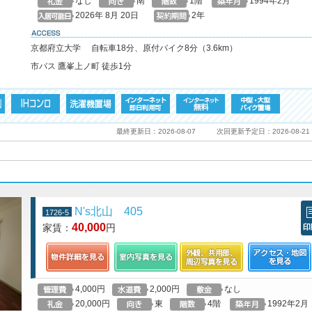
なし
南
1階
1994年2月
2026年 8月 20日
2年
access
京都府立大学 自転車18分、原付バイク8分（3.6km）
市バス 鷹峯上ノ町 徒歩1分
最終更新日：2026-08-07
次回更新予定日：2026-08-21
N's北山 405
1726-5
40,000
家賃：
円
印
4,000円
2,000円
なし
20,000円
東
4階
1992年2月