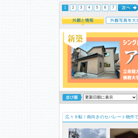
1
2
3
4
5
6
7
次へ
外観と情報
外観写真を大き
広々９帖！南向きのセパレート物件