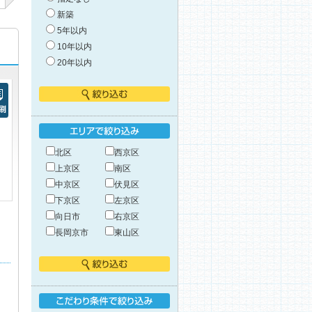
新築
5年以内
10年以内
20年以内
絞り込む
刷
エリアで絞り込み
北区
西京区
上京区
南区
中京区
伏見区
下京区
左京区
向日市
右京区
長岡京市
東山区
絞り込む