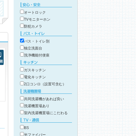
こだわり条件で絞り込み
安心・安全
オートロック
TVモニターホン
防犯カメラ
バス・トイレ
バス・トイレ別
独立洗面台
洗浄機能付便座
刷
キッチン
ガスキッチン
電化キッチン
2口コンロ（設置可含む）
洗濯機置場
共同洗濯機があれば良い
洗濯機置場あり
室内洗濯機置場にこだわる
TV・通信
BS
光ファイバー