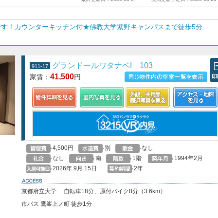
す！カウンターキッチン付★佛教大学紫野キャンパスまで徒歩5分
グランドールワタナベI 103
911-17
41,500
家賃：
円
この物件の空室一覧を見る
印
4,500円
別
なし
なし
南
1階
1994年2月
2026年 9月 15日
2年
access
京都府立大学 自転車18分、原付バイク8分（3.6km）
市バス 鷹峯上ノ町 徒歩1分