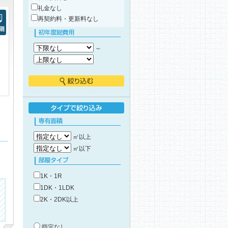
礼金なし
再契約料・更新料なし
刷
初年度総費用
～
絞り込む
タイプで絞り込み
専有面積
㎡以上
㎡以下
部屋タイプ
1K・1R
1DK・1LDK
2K・2DK以上
築年数
指定なし