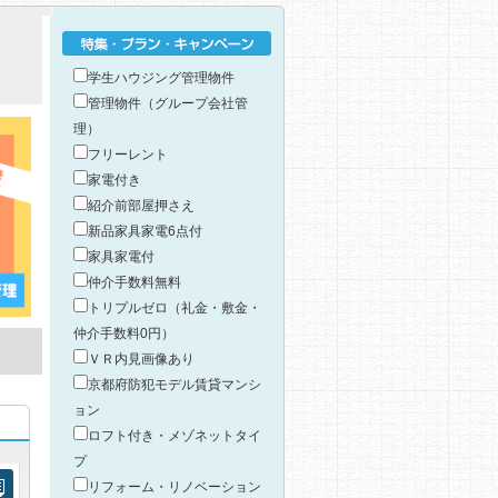
特集・プラン・キャンペーン
学生ハウジング管理物件
管理物件（グループ会社管
理）
フリーレント
家電付き
紹介前部屋押さえ
新品家具家電6点付
家具家電付
仲介手数料無料
トリプルゼロ（礼金・敷金・
仲介手数料0円）
ＶＲ内見画像あり
京都府防犯モデル賃貸マンシ
ョン
ロフト付き・メゾネットタイ
プ
リフォーム・リノベーション