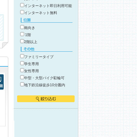
インターネット即日利用可能
インターネット無料
位置
南向き
1階
2階以上
その他
ファミリータイプ
学生専用
女性専用
中型・大型バイク駐輪可
地下鉄沿線徒歩10分圏内
刷
絞り込む