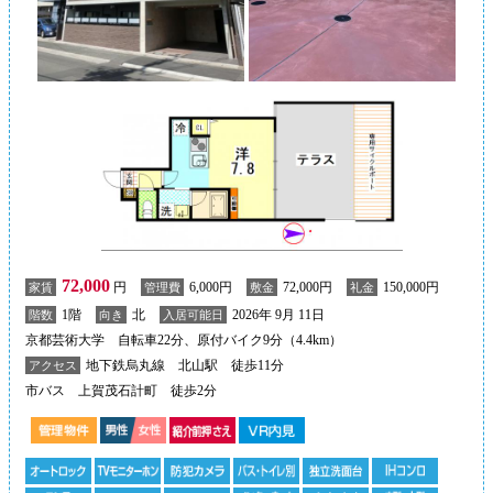
72,000
円
6,000円
72,000円
150,000円
家賃
管理費
敷金
礼金
1階
北
2026年 9月 11日
階数
向き
入居可能日
京都芸術大学 自転車22分、原付バイク9分（4.4km）
地下鉄烏丸線 北山駅 徒歩11分
アクセス
市バス 上賀茂石計町 徒歩2分