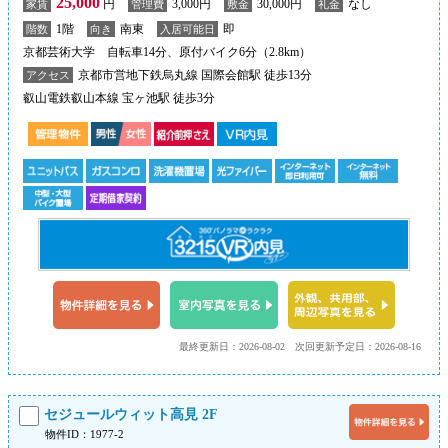
25,000
円
3,000円
30,000円
なし
家賃
管理費
敷金
礼金
1階
南東
即
階数
向き
入居可能日
京都芸術大学 自転車14分、原付バイク6分（2.8km）
京都市営地下鉄烏丸線 国際会館駅 徒歩13分
アクセス
叡山電鉄叡山本線 宝ヶ池駅 徒歩3分
最終更新日：2026-08-02
次回更新予定日：2026-08-16
セジュールウィット高見 2F
物件ID：1977-2