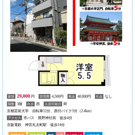
29,000
円
4,500円
40,000円
なし
家賃
管理費
敷金
礼金
3階
西
即
階数
向き
入居可能日
京都芸術大学 自転車12分、原付バイク5分（2.4km）
市バス 熊野神社前 徒歩4分
アクセス
京阪電鉄 神宮丸太町駅 徒歩14分