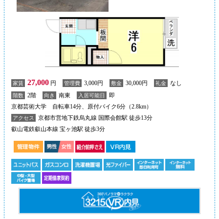
27,000
円
3,000円
30,000円
なし
家賃
管理費
敷金
礼金
2階
南東
即
階数
向き
入居可能日
京都芸術大学 自転車14分、原付バイク6分（2.8km）
京都市営地下鉄烏丸線 国際会館駅 徒歩13分
アクセス
叡山電鉄叡山本線 宝ヶ池駅 徒歩3分