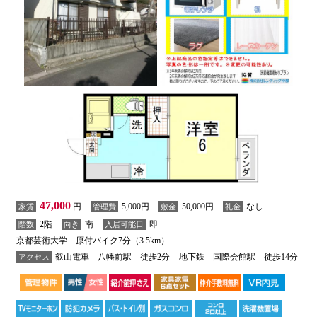
47,000
円
5,000円
50,000円
なし
家賃
管理費
敷金
礼金
2階
南
即
階数
向き
入居可能日
京都芸術大学 原付バイク7分（3.5km）
叡山電車 八幡前駅 徒歩2分
地下鉄 国際会館駅 徒歩14分
アクセス