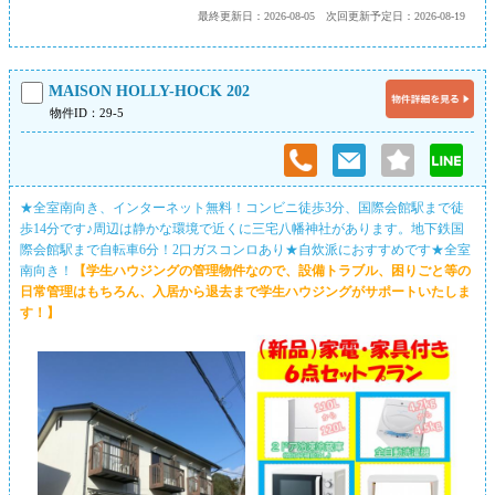
最終更新日：2026-08-05
次回更新予定日：2026-08-19
MAISON HOLLY-HOCK 202
物件ID：29-5
★全室南向き、インターネット無料！コンビニ徒歩3分、国際会館駅まで徒
歩14分です♪周辺は静かな環境で近くに三宅八幡神社があります。地下鉄国
際会館駅まで自転車6分！2口ガスコンロあり★自炊派におすすめです★全室
南向き！
【学生ハウジングの管理物件なので、設備トラブル、困りごと等の
日常管理はもちろん、入居から退去まで学生ハウジングがサポートいたしま
す！】