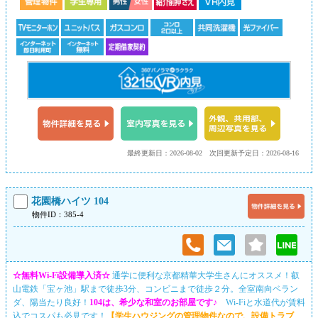
最終更新日：2026-08-02
次回更新予定日：2026-08-16
花園橋ハイツ 104
物件ID：385-4
☆無料Wi-Fi設備導入済☆
通学に便利な京都精華大学生さんにオススメ！叡
山電鉄「宝ヶ池」駅まで徒歩3分、コンビニまで徒歩２分。全室南向ベラン
ダ、陽当たり良好！
104は、希少な和室のお部屋です♪
Wi-Fiと水道代が賃料
込でコスパも必見です！
【学生ハウジングの管理物件なので、設備トラブ