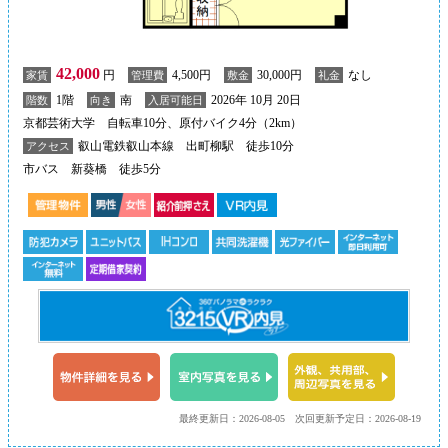
42,000
円
4,500円
30,000円
なし
家賃
管理費
敷金
礼金
1階
南
2026年 10月 20日
階数
向き
入居可能日
京都芸術大学 自転車10分、原付バイク4分（2km）
叡山電鉄叡山本線 出町柳駅 徒歩10分
アクセス
市バス 新葵橋 徒歩5分
最終更新日：2026-08-05
次回更新予定日：2026-08-19