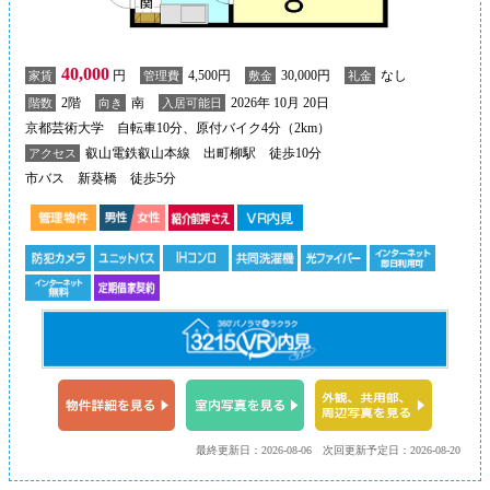
40,000
円
4,500円
30,000円
なし
家賃
管理費
敷金
礼金
2階
南
2026年 10月 20日
階数
向き
入居可能日
京都芸術大学 自転車10分、原付バイク4分（2km）
叡山電鉄叡山本線 出町柳駅 徒歩10分
アクセス
市バス 新葵橋 徒歩5分
最終更新日：2026-08-06
次回更新予定日：2026-08-20