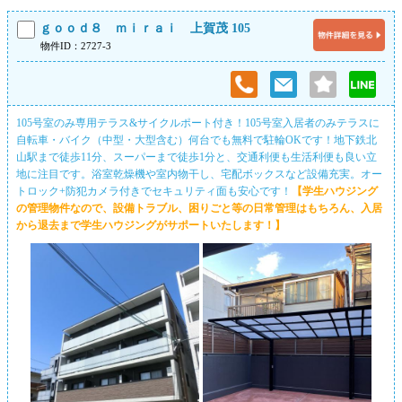
ｇｏｏｄ８ ｍｉｒａｉ 上賀茂 105
物件ID：2727-3
105号室のみ専用テラス&サイクルポート付き！105号室入居者のみテラスに
自転車・バイク（中型・大型含む）何台でも無料で駐輪OKです！地下鉄北
山駅まで徒歩11分、スーパーまで徒歩1分と、交通利便も生活利便も良い立
地に注目です。浴室乾燥機や室内物干し、宅配ボックスなど設備充実。オー
トロック+防犯カメラ付きでセキュリティ面も安心です！
【学生ハウジング
の管理物件なので、設備トラブル、困りごと等の日常管理はもちろん、入居
から退去まで学生ハウジングがサポートいたします！】