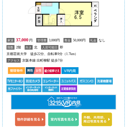
37,000
円
3,000円
50,000円
なし
家賃
管理費
敷金
礼金
2階
北
即
階数
向き
入居可能日
京都芸術大学 徒歩22分、自転車9分（1.7km）
京阪本線 出町柳駅 徒歩7分
アクセス