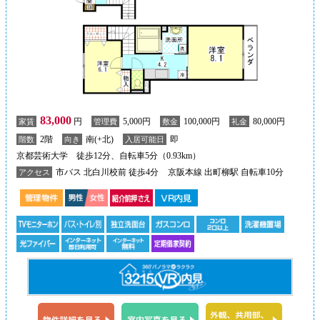
83,000
円
5,000円
100,000円
80,000円
家賃
管理費
敷金
礼金
2階
南(+北)
即
階数
向き
入居可能日
京都芸術大学 徒歩12分、自転車5分（0.93km）
市バス 北白川校前 徒歩4分
京阪本線 出町柳駅 自転車10分
アクセス