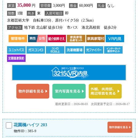
35,000
円
3,000円
60,000円
なし
家賃
管理費
敷金
礼金
1階
東
即
階数
向き
入居可能日
京都芸術大学 自転車13分、原付バイク5分（2.5km）
地下鉄 北山駅 徒歩13分
市バス 洛北高校前 徒歩2分
アクセス
最終更新日：2026-08-03
次回更新予定日：2026-08-17
花園橋ハイツ 203
物件ID：385-9