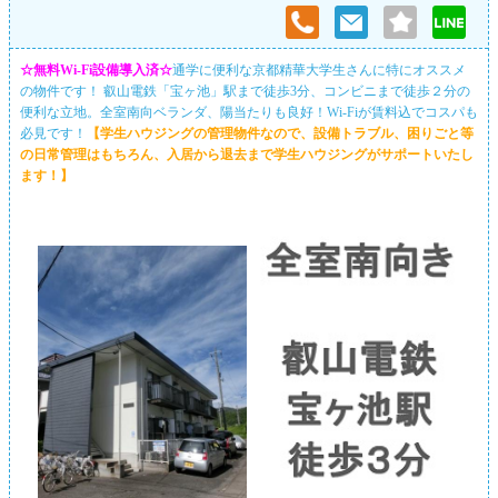
☆無料Wi-Fi設備導入済☆
通学に便利な京都精華大学生さんに特にオススメ
の物件です！ 叡山電鉄「宝ヶ池」駅まで徒歩3分、コンビニまで徒歩２分の
便利な立地。全室南向ベランダ、陽当たりも良好！Wi-Fiが賃料込でコスパも
必見です！
【学生ハウジングの管理物件なので、設備トラブル、困りごと等
の日常管理はもちろん、入居から退去まで学生ハウジングがサポートいたし
ます！】