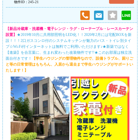
物件ID：245-21
【新品冷蔵庫・洗濯機・電子レンジ・ラグ・ローテーブル・レースカーテン
設置】
★2019年10月に共用部照明をLED化！！2020年2月には宅配BOXを新
設！！！2口ガスコンロ付のシステムキッチンが魅力のバス・トイレ別タイ
プ☆Wi-Fi付インターネットは無料でご利用いただけます♪★新築ではなく
【進築】を合言葉に、生まれ変わった改装物件です!!★このお部屋は独立洗
面台付きです！
【学生ハウジングの管理物件なので、設備トラブル、困りご
と等の日常管理はもちろん、入居から退去まで学生ハウジングがサポートい
たします！】