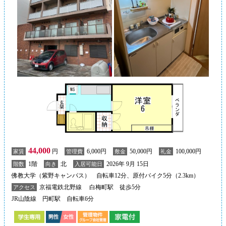
44,000
円
6,000円
50,000円
100,000円
家賃
管理費
敷金
礼金
1階
北
2026年 9月 15日
階数
向き
入居可能日
佛教大学（紫野キャンパス） 自転車12分、原付バイク5分（2.3km）
京福電鉄北野線 白梅町駅 徒歩5分
アクセス
JR山陰線 円町駅 自転車6分