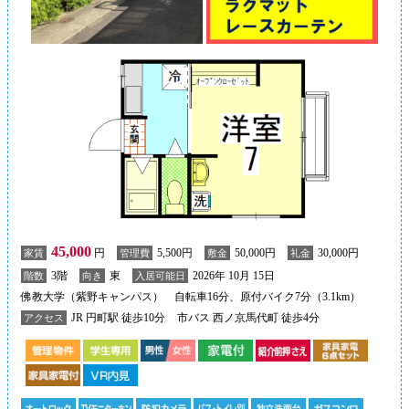
45,000
円
5,500円
50,000円
30,000円
家賃
管理費
敷金
礼金
3階
東
2026年 10月 15日
階数
向き
入居可能日
佛教大学（紫野キャンパス） 自転車16分、原付バイク7分（3.1km）
JR 円町駅 徒歩10分
市バス 西ノ京馬代町 徒歩4分
アクセス