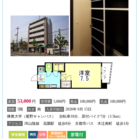
53,000
円
5,000円
100,000円
100,000円
家賃
管理費
敷金
礼金
5階
南
2026年 9月 15日
階数
向き
入居可能日
佛教大学（紫野キャンパス） 自転車18分、原付バイク7分（3.5km）
JR山陰線 花園駅 徒歩8分
京都市バス 木辻南町 徒歩1分
アクセス