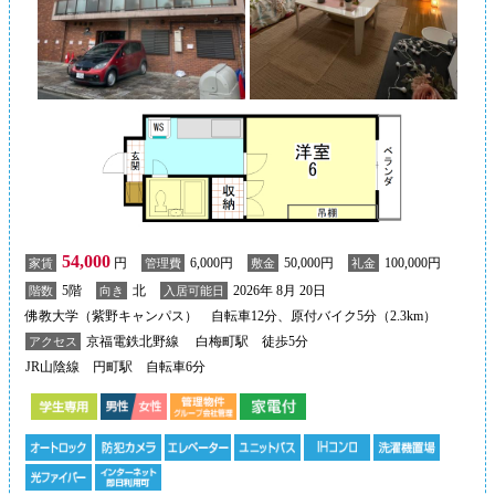
54,000
円
6,000円
50,000円
100,000円
家賃
管理費
敷金
礼金
5階
北
2026年 8月 20日
階数
向き
入居可能日
佛教大学（紫野キャンパス） 自転車12分、原付バイク5分（2.3km）
京福電鉄北野線 白梅町駅 徒歩5分
アクセス
JR山陰線 円町駅 自転車6分