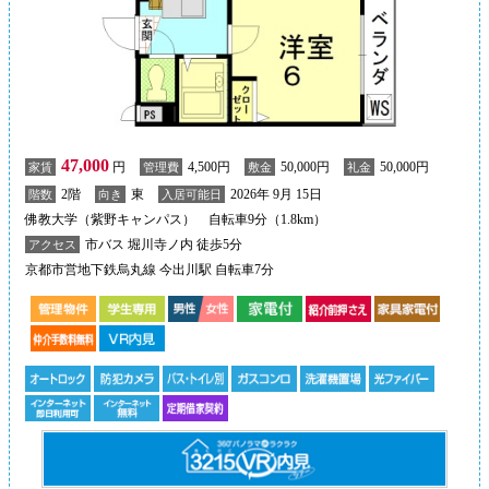
47,000
円
4,500円
50,000円
50,000円
家賃
管理費
敷金
礼金
2階
東
2026年 9月 15日
階数
向き
入居可能日
佛教大学（紫野キャンパス） 自転車9分（1.8km）
市バス 堀川寺ノ内 徒歩5分
アクセス
京都市営地下鉄烏丸線 今出川駅 自転車7分