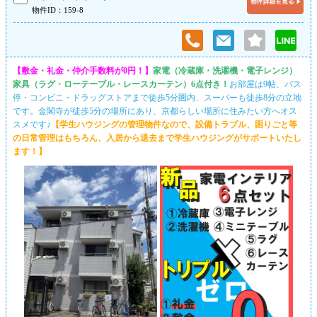
物件ID：159-8
【敷金・礼金・仲介手数料が0円！】
家電（冷蔵庫・洗濯機・電子レンジ）
家具（ラグ・ローテーブル・レースカーテン）6点付き！
お部屋は9帖、バス
停・コンビニ・ドラッグストアまで徒歩5分圏内、スーパーも徒歩8分の立地
です。金閣寺が徒歩5分の場所にあり、京都らしい場所に住みたい方へオス
スメです♪
【学生ハウジングの管理物件なので、設備トラブル、困りごと等
の日常管理はもちろん、入居から退去まで学生ハウジングがサポートいたし
ます！】