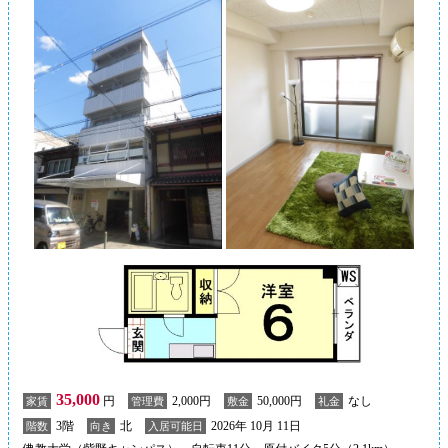
35,000
円
2,000円
50,000円
なし
家賃
管理費
敷金
礼金
3階
北
2026年 10月 11日
階数
向き
入居可能日