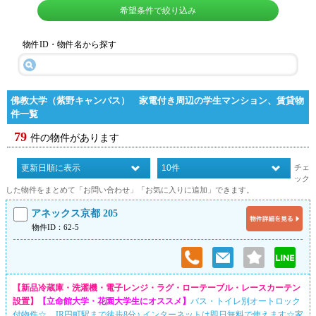
希望条件で絞り込み
物件ID・物件名から探す
佛教大学（紫野キャンパス） 家電付き周辺の学生マンション、賃貸物
件一覧
79
件の物件があります
チェ
ック
した物件をまとめて「お問い合わせ」「お気に入りに追加」できます。
アネックス京都 205
物件ID：62-5
【新品冷蔵庫・洗濯機・電子レンジ・ラグ・ローテーブル・レースカーテン
設置】
【立命館大学・花園大学生にオススメ】
バス・トイレ別オートロック
付物件☆ JR円町駅まで徒歩8分♪ インターネットは即日無料で使えます☆家