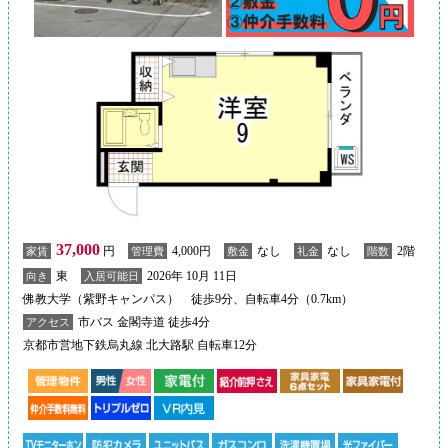
37,000
円
4,000円
なし
なし
2階
家賃
管理費
敷金
礼金
階数
東
2026年 10月 11日
向き
入居可能日
佛教大学（紫野キャンパス） 徒歩9分、自転車4分（0.7km）
市バス 金閣寺道 徒歩4分
アクセス
京都市営地下鉄烏丸線 北大路駅 自転車12分