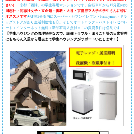
さい）！
京都「西陣」の学生専用マンションです。自転車10から15分圏内の
同志社・同志社女子・立命館・佛教・大谷・京都府立大学の学生さんに特に
オススメです
★徒歩3分圏内にスーパー・セブンイレブン・Familymart・ドラ
ッグストアがあり生活利便性も◎。そしてオートロック＋バストイレセパレ
ート＋インターネット無料＋新品家電３点付＝この賃貸条件は必見です！
【学生ハウジングの管理物件なので、設備トラブル・困りごと等の日常管理
はもちろん入居から退去まで学生ハウジングがサポートいたします！】