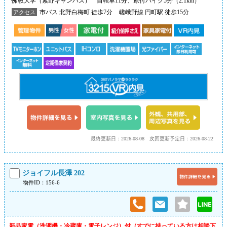
佛教大学（紫野キャンパス） 自転車11分、原付バイク5分（2.1km）
市バス 北野白梅町 徒歩7分
嵯峨野線 円町駅 徒歩15分
アクセス
最終更新日：2026-08-08
次回更新予定日：2026-08-22
ジョイフル長澤 202
物件ID：156-6
新品家電（洗濯機・冷蔵庫・電子レンジ）付（すでに持っている方は相談下