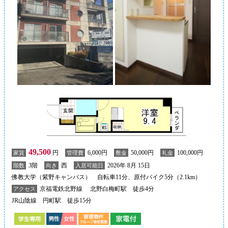
49,500
円
6,000円
50,000円
100,000円
家賃
管理費
敷金
礼金
3階
西
2026年 8月 15日
階数
向き
入居可能日
佛教大学（紫野キャンパス） 自転車11分、原付バイク5分（2.1km）
京福電鉄北野線 北野白梅町駅 徒歩4分
アクセス
JR山陰線 円町駅 徒歩15分