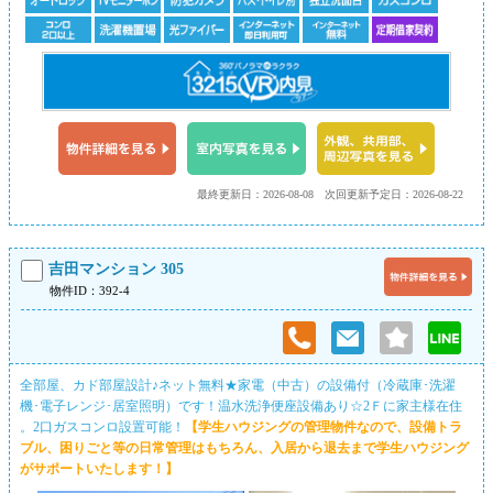
最終更新日：2026-08-08
次回更新予定日：2026-08-22
吉田マンション 305
物件ID：392-4
全部屋、カド部屋設計♪ネット無料★家電（中古）の設備付（冷蔵庫･洗濯
機･電子レンジ･居室照明）です！温水洗浄便座設備あり☆2Ｆに家主様在住
。2口ガスコンロ設置可能！
【学生ハウジングの管理物件なので、設備トラ
ブル、困りごと等の日常管理はもちろん、入居から退去まで学生ハウジング
がサポートいたします！】