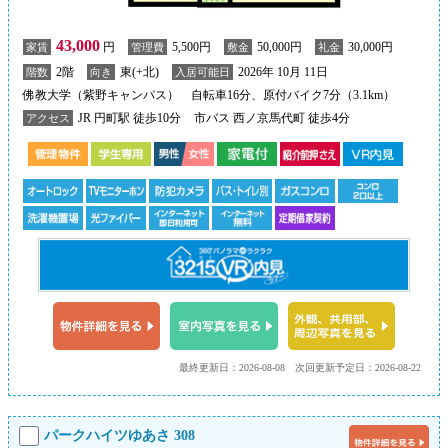
43,000
円
5,500円
50,000円
30,000円
家賃
管理費
敷金
礼金
2階
東(+北)
2026年 10月 11日
階数
向き
入居可能日
佛教大学（紫野キャンパス） 自転車16分、原付バイク7分（3.1km）
JR 円町駅 徒歩10分
市バス 西ノ京馬代町 徒歩4分
アクセス
最終更新日：2026-08-08
次回更新予定日：2026-08-22
パークハイツゆあさ 308