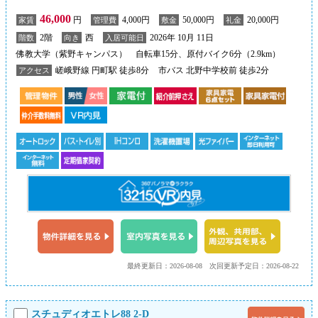
46,000
円
4,000円
50,000円
20,000円
家賃
管理費
敷金
礼金
2階
西
2026年 10月 11日
階数
向き
入居可能日
佛教大学（紫野キャンパス） 自転車15分、原付バイク6分（2.9km）
嵯峨野線 円町駅 徒歩8分
市バス 北野中学校前 徒歩2分
アクセス
最終更新日：2026-08-08
次回更新予定日：2026-08-22
スチュディオエトレ88 2-D