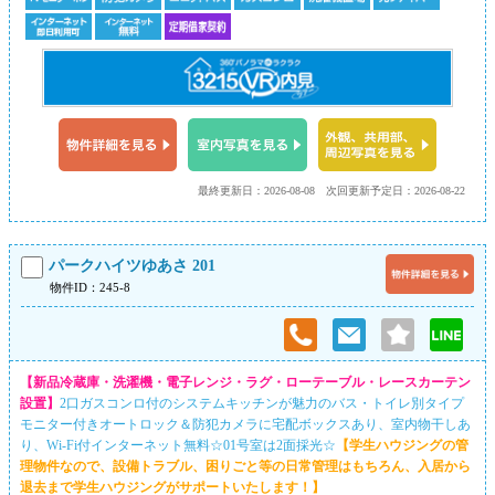
最終更新日：2026-08-08
次回更新予定日：2026-08-22
パークハイツゆあさ 201
物件ID：245-8
【新品冷蔵庫・洗濯機・電子レンジ・ラグ・ローテーブル・レースカーテン
設置】
2口ガスコンロ付のシステムキッチンが魅力のバス・トイレ別タイプ
モニター付きオートロック＆防犯カメラに宅配ボックスあり、室内物干しあ
り、Wi-Fi付インターネット無料☆01号室は2面採光☆
【学生ハウジングの管
理物件なので、設備トラブル、困りごと等の日常管理はもちろん、入居から
退去まで学生ハウジングがサポートいたします！】